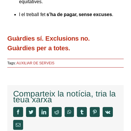
equitatives.
I el treball fet
s’ha de pagar, sense excuses
.
Guàrdies sí. Exclusions no.
Guàrdies per a totes.
Tags:
AUXILIAR DE SERVEIS
Comparteix la notícia, tria la
teua xarxa
facebook
twitter
linkedin
reddit
whatsapp
tumblr
pinterest
vk
Email