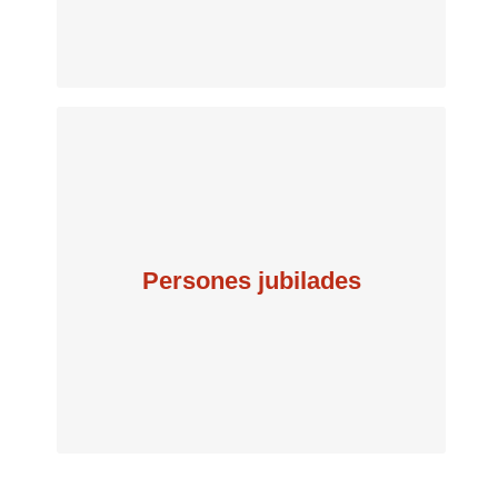
per semestre
Persones jubilades
25 €