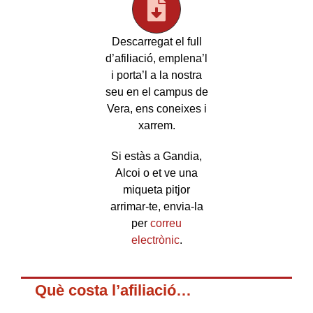
Descarregat el full
d’afiliació, emplena’l
i porta’l a la nostra
seu en el campus de
Vera, ens coneixes i
xarrem.
Si estàs a Gandia,
Alcoi o et ve una
miqueta pitjor
arrimar-te, envia-la
per
correu
electrònic
.
Què costa l’afiliació…