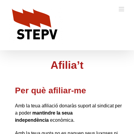
Skip
to
content
Afilia’t
Per què afiliar-me
Amb la teua afiliació donaràs suport al sindicat per
a poder
mantindre la seua
independència
econòmica.
Amb la teua quota no es paguen seus luxoses ni