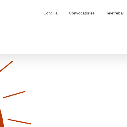
Search
for:
Concilia
Convocatòries
Teletreball