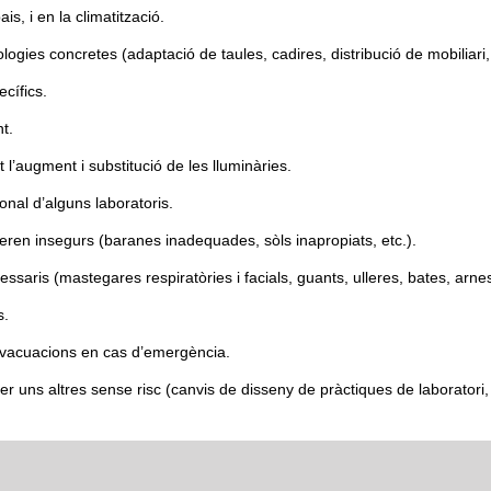
is, i en la climatització.
ogies concretes (adaptació de taules, cadires, distribució de mobiliari, 
cífics.
t.
t l’augment i substitució de les lluminàries.
onal d’alguns laboratoris.
 eren insegurs (baranes inadequades, sòls inapropiats, etc.).
ssaris (mastegares respiratòries i facials, guants, ulleres, bates, arnes
s.
 evacuacions en cas d’emergència.
era s/n, Edifici 4G Planta Baixa. València. Telèfon
r uns altres sense risc (canvis de disseny de pràctiques de laboratori, 
6 - 79149 - 17046 - 19149