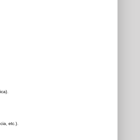
ica).
ia, etc.).