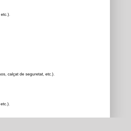
etc.).
os, calçat de seguretat, etc.).
Email
facebook
youtube
Whatsap
etc.).