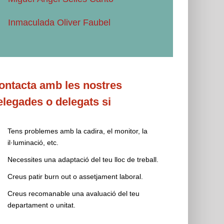
Inmaculada Oliver Faubel
ontacta amb les nostres
elegades o delegats si
Tens problemes amb la cadira, el monitor, la
il·luminació, etc.
Necessites una adaptació del teu lloc de treball.
Creus patir burn out o assetjament laboral.
Creus recomanable una avaluació del teu
departament o unitat.