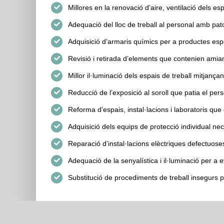
Millores en la renovació d’aire, ventilació dels espa
Adequació del lloc de treball al personal amb patol
Adquisició d’armaris químics per a productes espe
Revisió i retirada d’elements que contenien amian
Millor il·luminació dels espais de treball mitjançan
Reducció de l’exposició al soroll que patia el pers
Reforma d’espais, instal·lacions i laboratoris que
Adquisició dels equips de protecció individual nece
Reparació d’instal·lacions elèctriques defectuose
Adequació de la senyalística i il·luminació per a
STEPV-Iv Universitat Politècnica de València. Cami de V
Substitució de procediments de treball insegurs pe
extern: 96 387 70 46 - 96 387 91 49 Extensions: 7704