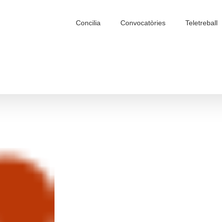
Search
for:
Concilia
Convocatòries
Teletreball