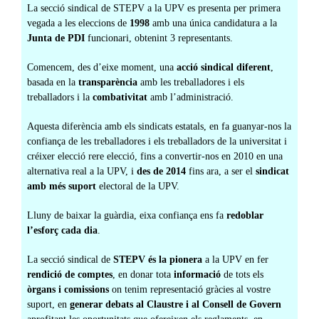
La secció sindical de STEPV a la UPV es presenta per primera
vegada a les eleccions de
1998
amb una única candidatura a la
Junta de PDI
funcionari, obtenint 3 representants.
Comencem, des d’eixe moment, una
acció sindical diferent
,
basada en la
transparència
amb les treballadores i els
treballadors i la
combativitat
amb l’administració.
Aquesta diferència amb els sindicats estatals, en fa guanyar-nos la
confiança de les treballadores i els treballadors de la universitat i
créixer elecció rere elecció, fins a convertir-nos en 2010 en una
alternativa real a la UPV, i
des de 2014
fins ara, a ser el
sindicat
amb més suport
electoral de la UPV.
Lluny de baixar la guàrdia, eixa confiança ens fa
redoblar
l’esforç cada dia
.
La secció sindical de
STEPV és la pionera
a la UPV en fer
rendició de comptes
, en donar tota
informació
de tots els
òrgans i comissions
on tenim representació gràcies al vostre
suport, en
generar debats al Claustre i al Consell de Govern