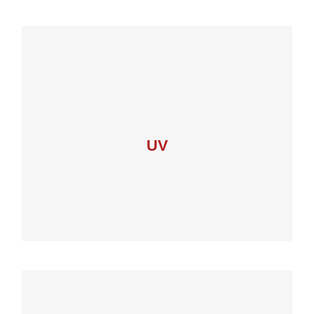
Web:
stepviv.blogs.uv.es
Correu:
stepv@uv.es
Extensió:83018
Telèfon: 963 98 30 18
UV
Avda. Blasco Ibañez, 21 – 46010 – València
VALÈNCIA
UNIVERSITAT DE