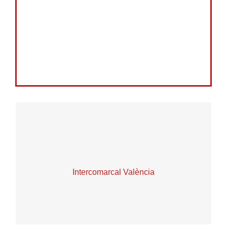
Web:
stepv.intersindical.org/
Correu:
valencia.stepv@intersindical.org
Telèfon: 96 391 91 47. Fax: 96 392 43 34
Intercomarcal València
Juan de Mena, 18-baix -46008 – València
SEU CENTRAL VALÈNCIA