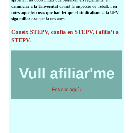
aprofitant les oportunitats que ofereixen els reglaments, en
denunciar a la Universitat
davant la inspecció de treball,
i en
totes aquelles coses que han fet que el sindicalisme a la UPV
siga millor ara
que fa uns anys.
Coneix STEPV, confia en STEPV, i afilia’t a
STEPV.
Vull afiliar'me
Fes clic aquí