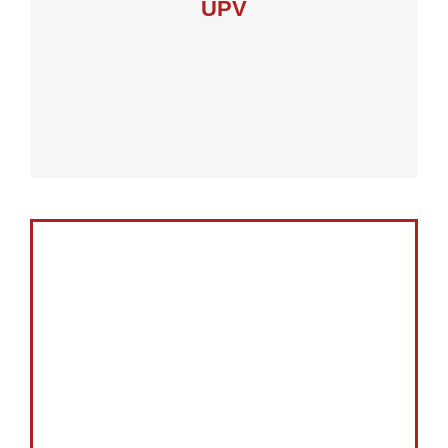
Edifici 4G Planta Baixa
UPV
VALÈNCIA
POLITÈCNICA DE
UNIVERSITAT