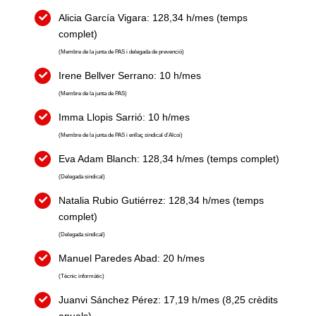
Alicia García Vigara: 128,34 h/mes (temps
complet)
(Membre de la junta de PAS i delegada de prevenció)
Irene Bellver Serrano: 10 h/mes
(Membre de la junta de PAS)
Imma Llopis Sarrió: 10 h/mes
(Membre de la junta de PAS i enllaç sindical d’Alcoi)
Eva Adam Blanch: 128,34 h/mes (temps complet)
(Delegada sindical)
Natalia Rubio Gutiérrez: 128,34 h/mes (temps
complet)
(Delegada sindical)
Manuel Paredes Abad: 20 h/mes
(Tècnic informàtic)
Juanvi Sánchez Pérez: 17,19 h/mes (8,25 crèdits