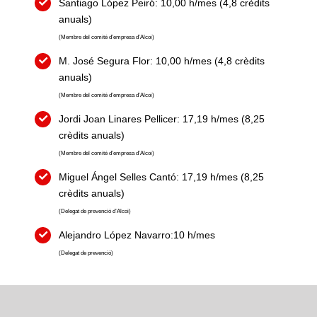
Santiago López Peiró: 10,00 h/mes (4,8 crèdits
anuals)
(Membre del comité d’empresa d’Alcoi)
M. José Segura Flor: 10,00 h/mes (4,8 crèdits
anuals)
(Membre del comité d’empresa d’Alcoi)
Jordi Joan Linares Pellicer: 17,19 h/mes (8,25
crèdits anuals)
(Membre del comité d’empresa d’Alcoi)
Miguel Ángel Selles Cantó: 17,19 h/mes (8,25
crèdits anuals)
(Delegat de prevenció d’Alcoi)
Alejandro López Navarro:10 h/mes
(Delegat de prevenció)