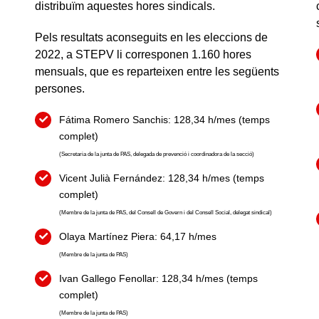
distribuïm aquestes hores sindicals.
Pels resultats aconseguits en les eleccions de
2022, a STEPV li corresponen 1.160 hores
mensuals, que es reparteixen entre les següents
persones.
Fátima Romero Sanchis: 128,34 h/mes (temps
complet)
(Secretaria de la junta de PAS, delegada de prevenció i coordinadora de la secció)
Vicent Julià Fernández: 128,34 h/mes (temps
complet)
(Membre de la junta de PAS, del Consell de Govern i del Consell Social, delegat sindical)
Olaya Martínez Piera: 64,17 h/mes
(Membre de la junta de PAS)
Ivan Gallego Fenollar: 128,34 h/mes (temps
complet)
(Membre de la junta de PAS)