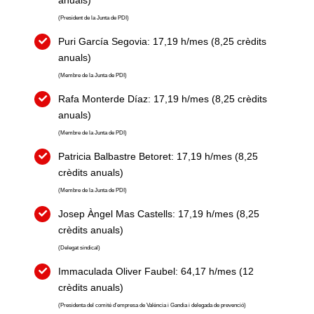
anuals)
(President de la Junta de PDI)
Puri García Segovia: 17,19 h/mes (8,25 crèdits
anuals)
(Membre de la Junta de PDI)
Rafa Monterde Díaz: 17,19 h/mes (8,25 crèdits
anuals)
(Membre de la Junta de PDI)
Patricia Balbastre Betoret: 17,19 h/mes (8,25
crèdits anuals)
(Membre de la Junta de PDI)
Josep Àngel Mas Castells: 17,19 h/mes (8,25
crèdits anuals)
(Delegat sindical)
Immaculada Oliver Faubel: 64,17 h/mes (12
crèdits anuals)
(Presidenta del comité d’empresa de València i Gandia i delegada de prevenció)