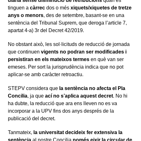
diària sense disminució de retribucions
quan es
tinguen a
càrrec
dos o més
xiquets/xiquetes de tretze
anys o menors
, des de setembre, basant-se en una
sentència del Tribunal Suprem, que deroga l’article 7,
apartat 4-a) 3r del Decret 42/2019.
No obstant això, les sol·licituds de reducció de jornada
que continuen
vigents no
podran ser modificades i
persistiran en els mateixos termes
en què van ser
emeses. Per sort la jurisprudència indica que no pot
aplicar-se amb caràcter retroactiu.
STEPV considera que
la sentència no afecta el Pla
Concilia
, ja que
ací no s’aplica
aquest decret
. No hi
ha dubte, la reducció que ara ens lleven no es va
incorporar a la UPV fins dos anys després de la
publicació del decret.
Tanmateix,
la universitat decideix fer extensiva la
sentència
al nostre Concilia
només eixir la circular de