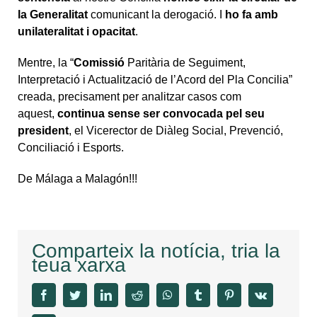
la Generalitat
comunicant la derogació. I
ho fa amb
unilateralitat i opacitat
.
Mentre, la “
Comissió
Paritària de Seguiment,
Interpretació i Actualització de l’Acord del Pla Concilia”
creada, precisament per analitzar casos com
aquest,
continua sense ser convocada pel seu
president
, el Vicerector de Diàleg Social, Prevenció,
Conciliació i Esports.
De Málaga a Malagón!!!
Comparteix la notícia, tria la
teua xarxa
facebook
twitter
linkedin
reddit
whatsapp
tumblr
pinterest
vk