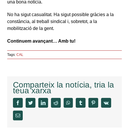
una bona notícia.
No ha sigut casualitat. Ha sigut possible gràcies a la
constància, al treball sindical i, sobretot, a la
mobilització de la gent.
Continuem avançant… Amb tu!
Tags:
CAL
Comparteix la notícia, tria la
teua xarxa
facebook
twitter
linkedin
reddit
whatsapp
tumblr
pinterest
vk
Email