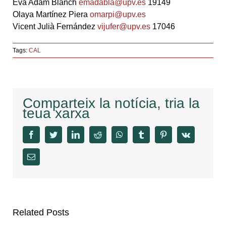
Eva Adam Blanch
emadabla@upv.es
19149
Olaya Martínez Piera
omarpi@upv.es
Vicent Julià Fernández
vijufer@upv.es
17046
Tags:
CAL
Comparteix la notícia, tria la
teua xarxa
facebook
twitter
linkedin
reddit
whatsapp
tumblr
pinterest
vk
Email
Related Posts