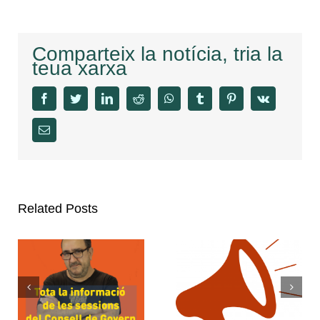
Comparteix la notícia, tria la
teua xarxa
facebook
twitter
linkedin
reddit
whatsapp
tumblr
pinterest
vk
Email
Related Posts