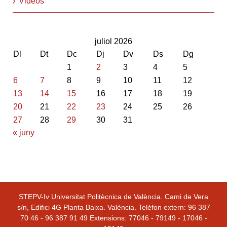
Videos
juliol 2026
Dl
Dt
Dc
Dj
Dv
Ds
Dg
1
2
3
4
5
6
7
8
9
10
11
12
13
14
15
16
17
18
19
20
21
22
23
24
25
26
27
28
29
30
31
« juny
STEPV-Iv Universitat Politècnica de València. Cami de Vera
s/n, Edifici 4G Planta Baixa. València. Telèfon extern: 96 387
70 46 - 96 387 91 49 Extensions: 77046 - 79149 - 17046 -