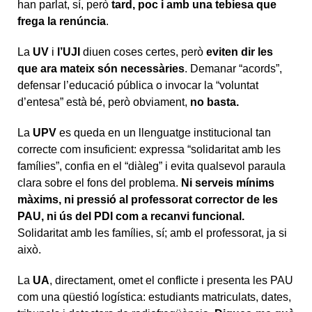
han parlat, sí, però
tard, poc i amb una tebiesa que
frega la renúncia
.
La
UV
i
l’UJI
diuen coses certes, però
eviten dir les
que ara mateix són necessàries
. Demanar “acords”,
defensar l’educació pública o invocar la “voluntat
d’entesa” està bé, però obviament,
no basta.
La
UPV
es queda en un llenguatge institucional tan
correcte com insuficient: expressa “solidaritat amb les
famílies”, confia en el “diàleg” i evita qualsevol paraula
clara sobre el fons del problema.
Ni serveis mínims
màxims, ni pressió al professorat corrector de les
PAU, ni ús del PDI com a recanvi funcional.
Solidaritat amb les famílies, sí; amb el professorat, ja si
això.
La
UA
, directament, omet el conflicte i presenta les PAU
com una qüestió logística: estudiants matriculats, dates,