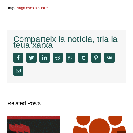
Tags:
Vaga escola pública
Comparteix la notícia, tria la
teua xarxa
facebook
twitter
linkedin
reddit
whatsapp
tumblr
pinterest
vk
Email
Related Posts