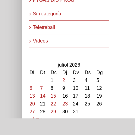
PTGAS DIU PROU
Sin categoría
Teletreball
Videos
juliol 2026
Dl
Dt
Dc
Dj
Dv
Ds
Dg
1
2
3
4
5
6
7
8
9
10
11
12
13
14
15
16
17
18
19
STEPV-Iv Universitat Politècnica de València. Cami de V
20
21
22
23
24
25
26
extern: 96 387 70 46 - 96 387 91 49 Extensions: 7704
27
28
29
30
31
« juny