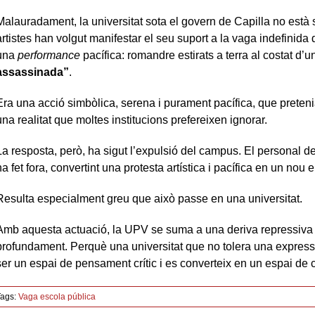
Malauradament, la universitat sota el govern de Capilla no està se
artistes han volgut manifestar el seu suport a la vaga indefinida
una
performance
pacífica: romandre estirats a terra al costat d
assassinada”
.
Era una acció simbòlica, serena i purament pacífica, que preteni
una realitat que moltes institucions prefereixen ignorar.
La resposta, però, ha sigut l’expulsió del campus. El personal de 
ha fet fora, convertint una protesta artística i pacífica en un nou
Resulta especialment greu que això passe en una universitat.
Amb aquesta actuació, la UPV se suma a una deriva repressiva 
profundament. Perquè una universitat que no tolera una expressi
ser un espai de pensament crític i es converteix en un espai de c
ags:
Vaga escola pública