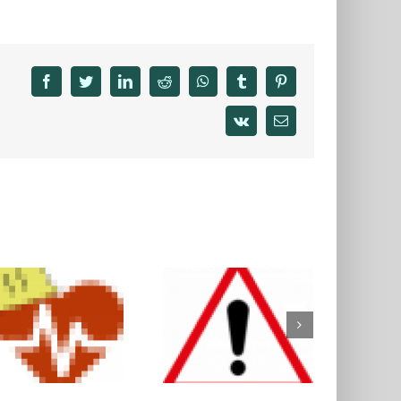
facebook
twitter
linkedin
reddit
whatsapp
tumblr
pinterest
vk
Email