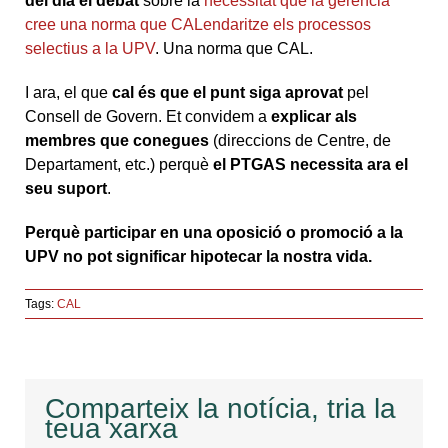
del dia el debat
sobre la
necessitat que la gerència
cree una norma que CALendaritze els processos
selectius a la UPV
. Una norma que CAL.
I ara, el que
cal és que el punt siga aprovat
pel
Consell de Govern. Et convidem a
explicar als
membres que conegues
(direccions de Centre, de
Departament, etc.) perquè
el PTGAS necessita ara el
seu suport
.
Perquè participar en una oposició o promoció a la
UPV no pot significar hipotecar la nostra vida.
Tags:
CAL
Comparteix la notícia, tria la
teua xarxa