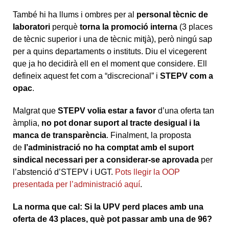
També hi ha llums i ombres per al
personal tècnic de
laboratori
perquè
torna la promoció interna
(3 places
de tècnic superior i una de tècnic mitjà), però ningú sap
per a quins departaments o instituts. Diu el vicegerent
que ja ho decidirà ell en el moment que considere. Ell
defineix aquest fet com a “discrecional” i
STEPV com a
opac
.
Malgrat que
STEPV volia estar a favor
d’una oferta tan
àmplia,
no pot donar suport al tracte desigual i la
manca de transparència
. Finalment, la proposta
de
l’administració no ha comptat amb el suport
sindical necessari per a considerar-se aprovada
per
l’abstenció d’STEPV i UGT.
Pots llegir la OOP
presentada per l’administració aquí
.
La norma que cal: Si la UPV perd places amb una
oferta de 43 places, què pot passar amb una de 96?