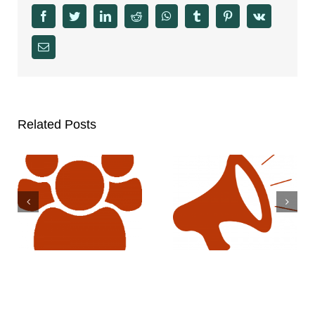
facebook
twitter
linkedin
reddit
whatsapp
tumblr
pinterest
vk
Email
Related Posts