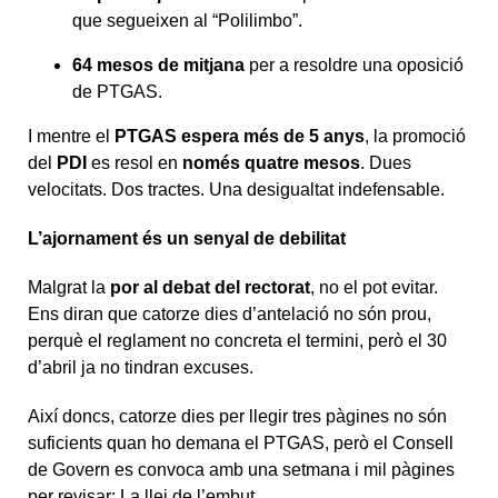
que segueixen al “Polilimbo”.
64 mesos de mitjana
per a resoldre una oposició
de PTGAS.
I mentre el
PTGAS espera més de 5 anys
, la promoció
del
PDI
es resol en
només
quatre mesos
. Dues
velocitats. Dos tractes. Una desigualtat indefensable.
L’ajornament és un senyal de debilitat
Malgrat la
por al debat del rectorat
, no el pot evitar.
Ens diran que catorze dies d’antelació no són prou,
perquè el reglament no concreta el termini, però el 30
d’abril ja no tindran excuses.
Així doncs, catorze dies per llegir tres pàgines no són
suficients quan ho demana el PTGAS, però el Consell
de Govern es convoca amb una setmana i mil pàgines
per revisar: La llei de l’embut.