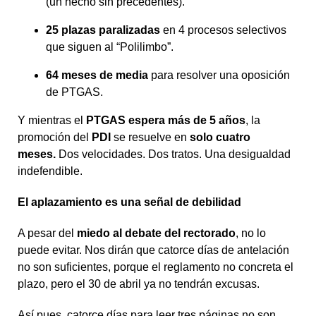
(un hecho sin precedentes).
25 plazas paralizadas
en 4 procesos selectivos
que siguen al “Polilimbo”.
64 meses de media
para resolver una oposición
de PTGAS.
Y mientras el
PTGAS espera más de 5 años
, la
promoción del
PDI
se resuelve en
solo cuatro
meses.
Dos velocidades. Dos tratos. Una desigualdad
indefendible.
El aplazamiento es una señal de debilidad
A pesar del
miedo al debate del rectorado
, no lo
puede evitar. Nos dirán que catorce días de antelación
no son suficientes, porque el reglamento no concreta el
plazo, pero el 30 de abril ya no tendrán excusas.
Así pues, catorce días para leer tres páginas no son