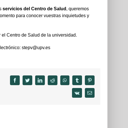
s
servicios del Centro
de Salud
, queremos
omento para conocer vuestras inquietudes y
 el Centro de Salud de la universidad.
electrónico: stepv@upv.es
facebook
twitter
linkedin
reddit
whatsapp
tumblr
pinterest
vk
Email