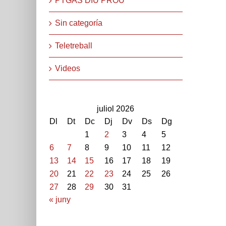
PTGAS DIU PROU
Sin categoría
Teletreball
Videos
juliol 2026
Dl
Dt
Dc
Dj
Dv
Ds
Dg
1
2
3
4
5
6
7
8
9
10
11
12
13
14
15
16
17
18
19
20
21
22
23
24
25
26
27
28
29
30
31
« juny
STEPV-Iv Universitat Politècnica de València. Cami de V
extern: 96 387 70 46 - 96 387 91 49 Extensions: 7704