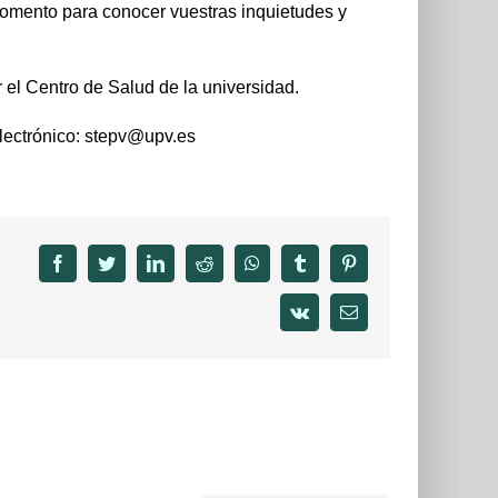
omento para conocer vuestras inquietudes y
 el Centro de Salud de la universidad.
electrónico: stepv@upv.es
facebook
twitter
linkedin
reddit
whatsapp
tumblr
pinterest
vk
Email