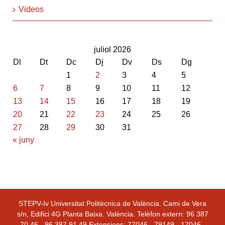
Videos
juliol 2026
Dl
Dt
Dc
Dj
Dv
Ds
Dg
1
2
3
4
5
6
7
8
9
10
11
12
13
14
15
16
17
18
19
20
21
22
23
24
25
26
27
28
29
30
31
« juny
STEPV-Iv Universitat Politècnica de València. Cami de Vera
s/n, Edifici 4G Planta Baixa. València. Telèfon extern: 96 387
70 46 - 96 387 91 49 Extensions: 77046 - 79149 - 17046 -