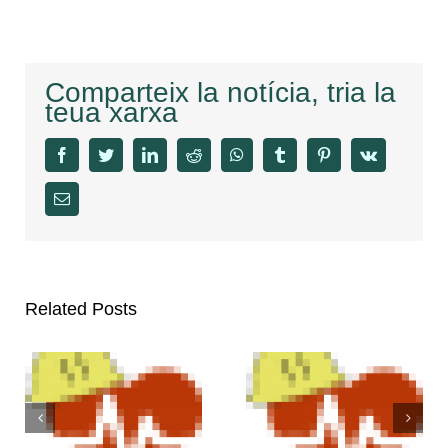
Comparteix la notícia, tria la
teua xarxa
facebook
twitter
linkedin
reddit
whatsapp
tumblr
pinterest
vk
Email
Related Posts