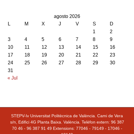
agosto 2026
L
M
X
J
V
S
D
1
2
3
4
5
6
7
8
9
10
11
12
13
14
15
16
17
18
19
20
21
22
23
24
25
26
27
28
29
30
31
« Jul
STEPV-Iv Universitat Politècnica de València. Cami de Vera
s/n, Edifici 4G Planta Baixa. València. Telèfon extern: 96 387
70 46 - 96 387 91 49 Extensions: 77046 - 79149 - 17046 -