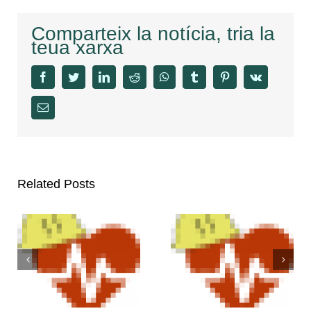
Comparteix la notícia, tria la
teua xarxa
facebook
twitter
linkedin
reddit
whatsapp
tumblr
pinterest
vk
Email
Related Posts