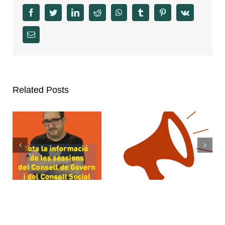
facebook
twitter
linkedin
reddit
whatsapp
tumblr
pinterest
vk
Email
Related Posts