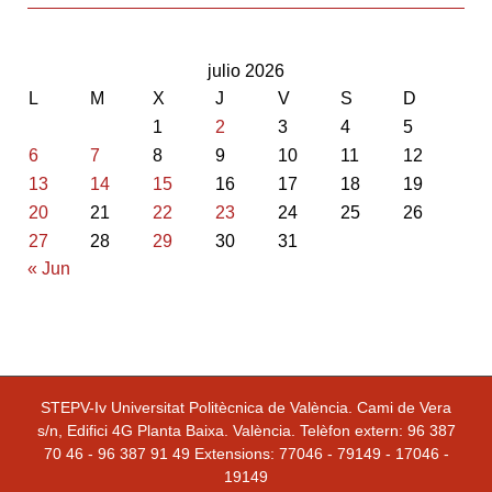
julio 2026
L
M
X
J
V
S
D
1
2
3
4
5
6
7
8
9
10
11
12
13
14
15
16
17
18
19
20
21
22
23
24
25
26
27
28
29
30
31
« Jun
STEPV-Iv Universitat Politècnica de València. Cami de Vera
s/n, Edifici 4G Planta Baixa. València. Telèfon extern: 96 387
70 46 - 96 387 91 49 Extensions: 77046 - 79149 - 17046 -
19149