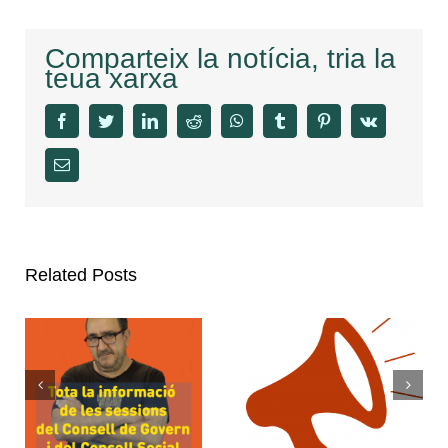
Comparteix la notícia, tria la
teua xarxa
facebook
twitter
linkedin
reddit
whatsapp
tumblr
pinterest
vk
Email
Related Posts