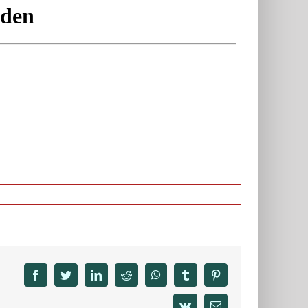
facebook
twitter
linkedin
reddit
whatsapp
tumblr
pinterest
vk
Email