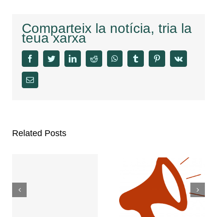
Comparteix la notícia, tria la
teua xarxa
facebook
twitter
linkedin
reddit
whatsapp
tumblr
pinterest
vk
Email
Related Posts