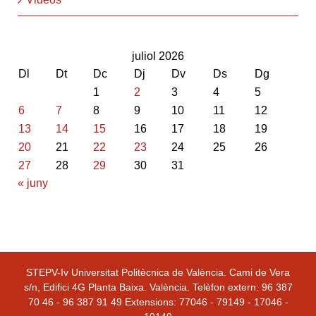
juliol 2026
Dl
Dt
Dc
Dj
Dv
Ds
Dg
1
2
3
4
5
6
7
8
9
10
11
12
13
14
15
16
17
18
19
20
21
22
23
24
25
26
27
28
29
30
31
« juny
STEPV-Iv Universitat Politècnica de València. Cami de Vera
s/n, Edifici 4G Planta Baixa. València. Telèfon extern: 96 387
70 46 - 96 387 91 49 Extensions: 77046 - 79149 - 17046 -