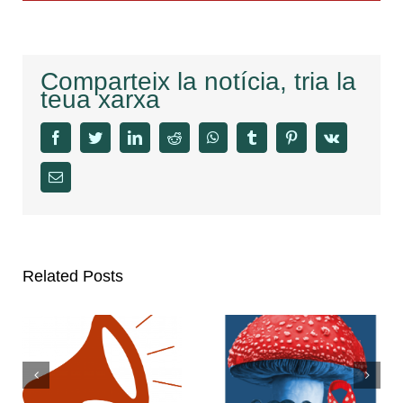
Comparteix la notícia, tria la
teua xarxa
facebook
twitter
linkedin
reddit
whatsapp
tumblr
pinterest
vk
Email
Related Posts