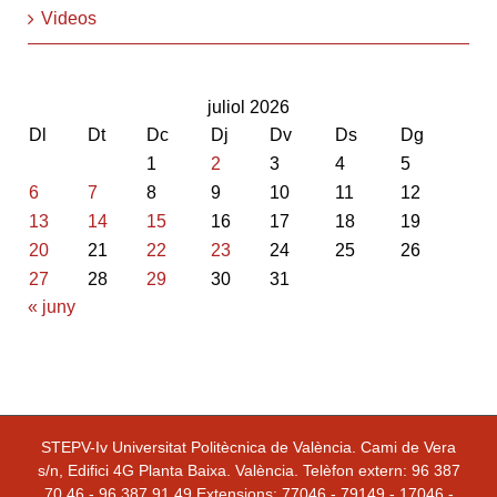
Videos
juliol 2026
Dl
Dt
Dc
Dj
Dv
Ds
Dg
1
2
3
4
5
6
7
8
9
10
11
12
13
14
15
16
17
18
19
20
21
22
23
24
25
26
27
28
29
30
31
« juny
STEPV-Iv Universitat Politècnica de València. Cami de Vera
s/n, Edifici 4G Planta Baixa. València. Telèfon extern: 96 387
70 46 - 96 387 91 49 Extensions: 77046 - 79149 - 17046 -