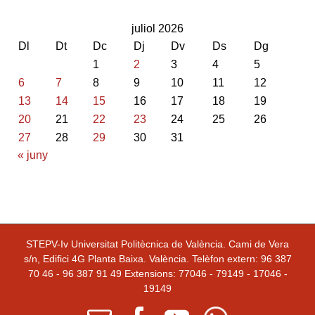
juliol 2026
Dl
Dt
Dc
Dj
Dv
Ds
Dg
1
2
3
4
5
6
7
8
9
10
11
12
13
14
15
16
17
18
19
20
21
22
23
24
25
26
27
28
29
30
31
« juny
STEPV-Iv Universitat Politècnica de València. Cami de Vera
s/n, Edifici 4G Planta Baixa. València. Telèfon extern: 96 387
70 46 - 96 387 91 49 Extensions: 77046 - 79149 - 17046 -
19149