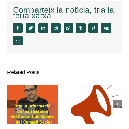
Comparteix la notícia, tria la
teua xarxa
facebook
twitter
linkedin
reddit
whatsapp
tumblr
pinterest
vk
Email
Related Posts