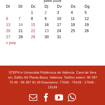
juliol 2026
Dl
Dt
Dc
Dj
Dv
Ds
Dg
1
2
3
4
5
6
7
8
9
10
11
12
13
14
15
16
17
18
19
20
21
22
23
24
25
26
27
28
29
30
31
« juny
STEPV-Iv Universitat Politècnica de València. Cami de Vera
s/n, Edifici 4G Planta Baixa. València. Telèfon extern: 96 387
70 46 - 96 387 91 49 Extensions: 77046 - 79149 - 17046 -
19149
Email
facebook
youtube
Whatsapp