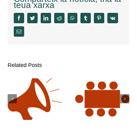
teua xarxa
facebook
twitter
linkedin
reddit
whatsapp
tumblr
pinterest
vk
Email
Related Posts