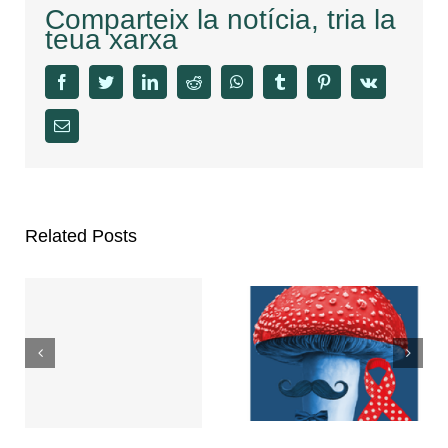
Comparteix la notícia, tria la
teua xarxa
facebook
twitter
linkedin
reddit
whatsapp
tumblr
pinterest
vk
Email
Related Posts