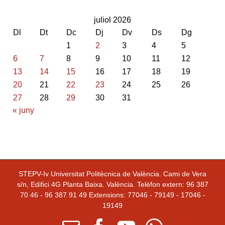
juliol 2026
Dl
Dt
Dc
Dj
Dv
Ds
Dg
1
2
3
4
5
6
7
8
9
10
11
12
13
14
15
16
17
18
19
20
21
22
23
24
25
26
27
28
29
30
31
« juny
STEPV-Iv Universitat Politècnica de València. Cami de Vera
s/n, Edifici 4G Planta Baixa. València. Telèfon extern: 96 387
70 46 - 96 387 91 49 Extensions: 77046 - 79149 - 17046 -
19149