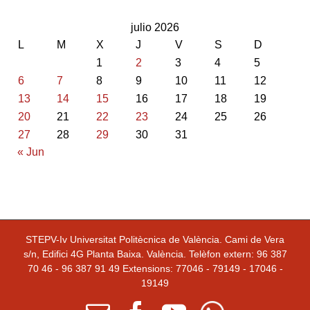
julio 2026
L
M
X
J
V
S
D
1
2
3
4
5
6
7
8
9
10
11
12
13
14
15
16
17
18
19
20
21
22
23
24
25
26
27
28
29
30
31
« Jun
STEPV-Iv Universitat Politècnica de València. Cami de Vera
s/n, Edifici 4G Planta Baixa. València. Telèfon extern: 96 387
70 46 - 96 387 91 49 Extensions: 77046 - 79149 - 17046 -
19149