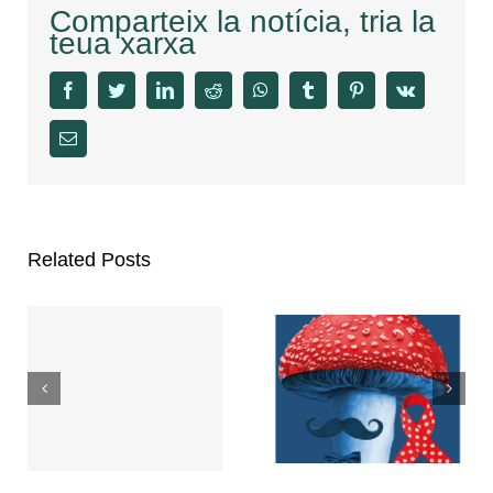
Comparteix la notícia, tria la
teua xarxa
facebook
twitter
linkedin
reddit
whatsapp
tumblr
pinterest
vk
Email
Related Posts