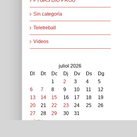
PTGAS DIU PROU
Sin categoría
Teletreball
Videos
juliol 2026
Dl
Dt
Dc
Dj
Dv
Ds
Dg
1
2
3
4
5
6
7
8
9
10
11
12
13
14
15
16
17
18
19
STEPV-Iv Universitat Politècnica de València. Cami de V
20
21
22
23
24
25
26
extern: 96 387 70 46 - 96 387 91 49 Extensions: 7704
27
28
29
30
31
« juny