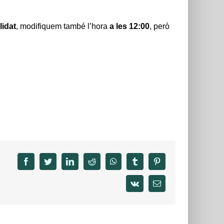
lidat
, modifiquem també l’hora
a les 12:00
, però
facebook
twitter
linkedin
reddit
whatsapp
tumblr
pinterest
vk
Email