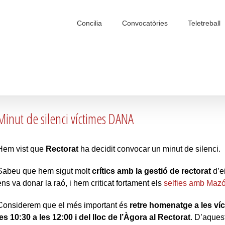
Search
for:
Concilia
Convocatòries
Teletreball
Minut de silenci víctimes DANA
Hem vist que
Rectorat
ha decidit convocar un minut de silenci.
Sabeu que hem sigut molt
crítics amb la gestió de rectorat
d’e
ens va donar la raó, i hem criticat fortament els
selfies amb Mazó
Considerem que el més important és
retre homenatge a les ví
les
10:30
a
les 12:00 i del lloc de l’Àgora al Rectorat
. D’aques