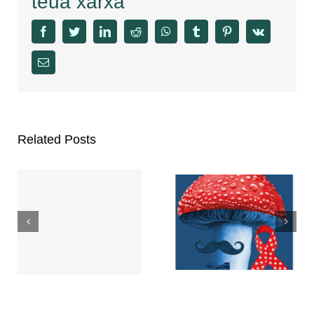
teua xarxa
facebook
twitter
linkedin
reddit
whatsapp
tumblr
pinterest
vk
Email
Related Posts