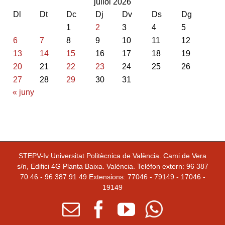
juliol 2026
Dl
Dt
Dc
Dj
Dv
Ds
Dg
1
2
3
4
5
6
7
8
9
10
11
12
13
14
15
16
17
18
19
20
21
22
23
24
25
26
27
28
29
30
31
« juny
STEPV-Iv Universitat Politècnica de València. Cami de Vera
s/n, Edifici 4G Planta Baixa. València. Telèfon extern: 96 387
70 46 - 96 387 91 49 Extensions: 77046 - 79149 - 17046 -
19149
Email
facebook
youtube
Whatsapp