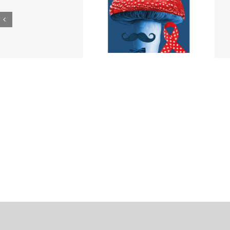
era s/n, Edifici 4G Planta Baixa. València. Telèfon
6 - 79149 - 17046 - 19149