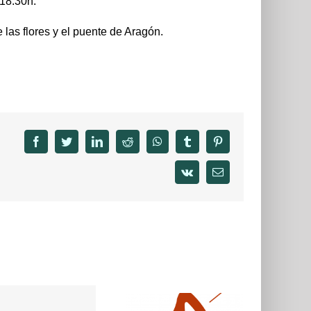
 18.30h.
 las flores y el puente de Aragón.
facebook
twitter
linkedin
reddit
whatsapp
tumblr
pinterest
vk
Email