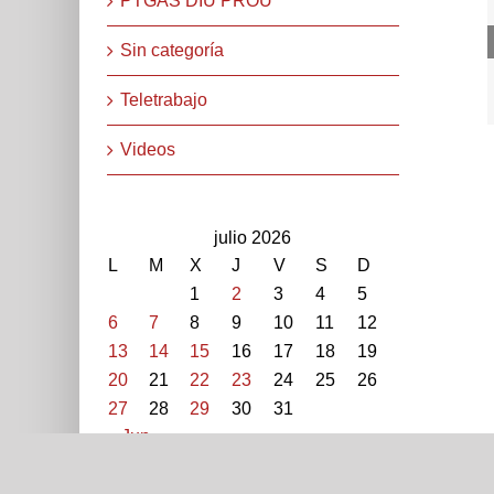
PTGAS DIU PROU
Sin categoría
Teletrabajo
Videos
julio 2026
L
M
X
J
V
S
D
1
2
3
4
5
6
7
8
9
10
11
12
13
14
15
16
17
18
19
STEPV-Iv Universitat Politècnica de València. Cami de V
20
21
22
23
24
25
26
extern: 96 387 70 46 - 96 387 91 49 Extensions: 7704
27
28
29
30
31
« Jun