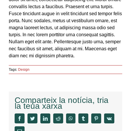
convallis lectus a faucibus. Praesent et urna turpis.
Fusce tincidunt augue in velit tincidunt sed tempor felis
porta. Nunc sodales, metus ut vestibulum ornare, est
magna laoreet lectus, ut adipiscing massa odio sed
turpis. In nec lorem porttitor urna consequat sagittis.
Nullam eget elit ante. Pellentesque justo urna, semper
nec faucibus sit amet, aliquam at mi. Maecenas eget
diam nec mi dignissim pharetra.
Tags:
Design
Comparteix la notícia, tria
la teua xarxa
facebook
twitter
linkedin
reddit
whatsapp
tumblr
pinterest
vk