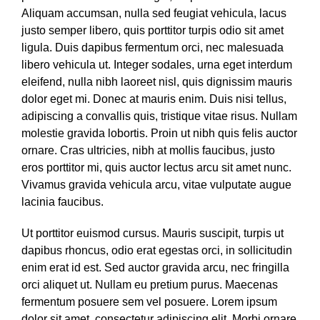
Aliquam accumsan, nulla sed feugiat vehicula, lacus
justo semper libero, quis porttitor turpis odio sit amet
ligula. Duis dapibus fermentum orci, nec malesuada
libero vehicula ut. Integer sodales, urna eget interdum
eleifend, nulla nibh laoreet nisl, quis dignissim mauris
dolor eget mi. Donec at mauris enim. Duis nisi tellus,
adipiscing a convallis quis, tristique vitae risus. Nullam
molestie gravida lobortis. Proin ut nibh quis felis auctor
ornare. Cras ultricies, nibh at mollis faucibus, justo
eros porttitor mi, quis auctor lectus arcu sit amet nunc.
Vivamus gravida vehicula arcu, vitae vulputate augue
lacinia faucibus.
Ut porttitor euismod cursus. Mauris suscipit, turpis ut
dapibus rhoncus, odio erat egestas orci, in sollicitudin
enim erat id est. Sed auctor gravida arcu, nec fringilla
orci aliquet ut. Nullam eu pretium purus. Maecenas
fermentum posuere sem vel posuere. Lorem ipsum
dolor sit amet, consectetur adipiscing elit. Morbi ornare