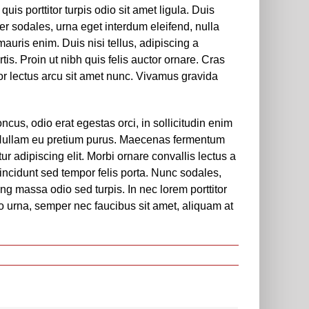
uis porttitor turpis odio sit amet ligula. Duis
er sodales, urna eget interdum eleifend, nulla
mauris enim. Duis nisi tellus, adipiscing a
rtis. Proin ut nibh quis felis auctor ornare. Cras
uctor lectus arcu sit amet nunc. Vivamus gravida
oncus, odio erat egestas orci, in sollicitudin enim
ut. Nullam eu pretium purus. Maecenas fermentum
 adipiscing elit. Morbi ornare convallis lectus a
tincidunt sed tempor felis porta. Nunc sodales,
ng massa odio sed turpis. In nec lorem porttitor
to urna, semper nec faucibus sit amet, aliquam at