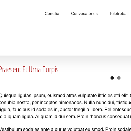
Search
for:
Concilia
Convocatòries
Teletreball
Praesent Et Urna Turpis
Quisque ligulas ipsum, euismod atras vulputate iltricies etri elit.
conubia nostra, per inceptos himenaeos. Nulla nunc dui, tristiq
ligula, faucibus id sodales in, auctor fringilla libero. Pellentes
id aliquam ligula. Aliquam id dui sem. Proin rhoncus consequat ni
Vestibulum sodales ante a purus volutpat euismod. Proin sodales