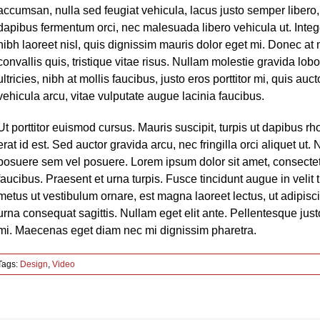
accumsan, nulla sed feugiat vehicula, lacus justo semper libero, q
dapibus fermentum orci, nec malesuada libero vehicula ut. Integ
nibh laoreet nisl, quis dignissim mauris dolor eget mi. Donec at 
convallis quis, tristique vitae risus. Nullam molestie gravida lobo
ultricies, nibh at mollis faucibus, justo eros porttitor mi, quis a
vehicula arcu, vitae vulputate augue lacinia faucibus.
Ut porttitor euismod cursus. Mauris suscipit, turpis ut dapibus rh
erat id est. Sed auctor gravida arcu, nec fringilla orci aliquet 
posuere sem vel posuere. Lorem ipsum dolor sit amet, consectetur
faucibus. Praesent et urna turpis. Fusce tincidunt augue in velit 
metus ut vestibulum ornare, est magna laoreet lectus, ut adipisci
urna consequat sagittis. Nullam eget elit ante. Pellentesque jus
mi. Maecenas eget diam nec mi dignissim pharetra.
Tags:
Design
,
Video