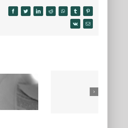
facebook
twitter
linkedin
reddit
whatsapp
tumblr
pinterest
vk
Email