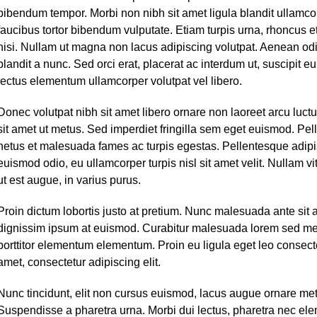
bibendum tempor. Morbi non nibh sit amet ligula blandit ullamcor
faucibus tortor bibendum vulputate. Etiam turpis urna, rhoncus e
nisi. Nullam ut magna non lacus adipiscing volutpat. Aenean od
blandit a nunc. Sed orci erat, placerat ac interdum ut, suscipit eu
lectus elementum ullamcorper volutpat vel libero.
Donec volutpat nibh sit amet libero ornare non laoreet arcu luc
sit amet ut metus. Sed imperdiet fringilla sem eget euismod. Pel
netus et malesuada fames ac turpis egestas. Pellentesque adipis
euismod odio, eu ullamcorper turpis nisl sit amet velit. Nullam v
ut est augue, in varius purus.
Proin dictum lobortis justo at pretium. Nunc malesuada ante sit 
dignissim ipsum at euismod. Curabitur malesuada lorem sed m
porttitor elementum elementum. Proin eu ligula eget leo consect
amet, consectetur adipiscing elit.
Nunc tincidunt, elit non cursus euismod, lacus augue ornare metu
Suspendisse a pharetra urna. Morbi dui lectus, pharetra nec ele