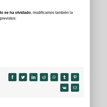
do se ha olvidado
, modificamos también la
previstos:
facebook
twitter
linkedin
reddit
whatsapp
tumblr
pinterest
vk
Email