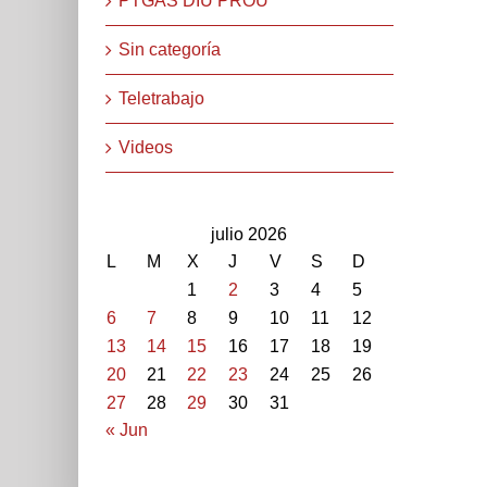
PTGAS DIU PROU
Sin categoría
Teletrabajo
Videos
julio 2026
L
M
X
J
V
S
D
1
2
3
4
5
6
7
8
9
10
11
12
13
14
15
16
17
18
19
20
21
22
23
24
25
26
27
28
29
30
31
« Jun
STEPV-Iv Universitat Politècnica de València. Cami de V
extern: 96 387 70 46 - 96 387 91 49 Extensions: 7704