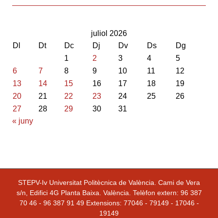
juliol 2026
Dl
Dt
Dc
Dj
Dv
Ds
Dg
1
2
3
4
5
6
7
8
9
10
11
12
13
14
15
16
17
18
19
20
21
22
23
24
25
26
27
28
29
30
31
« juny
STEPV-Iv Universitat Politècnica de València. Cami de Vera
s/n, Edifici 4G Planta Baixa. València. Telèfon extern: 96 387
70 46 - 96 387 91 49 Extensions: 77046 - 79149 - 17046 -
19149