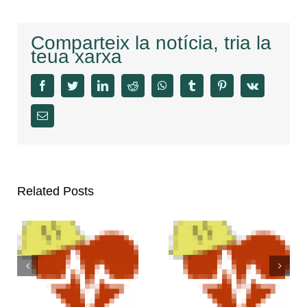
Comparteix la notícia, tria la
teua xarxa
facebook
twitter
linkedin
reddit
whatsapp
tumblr
pinterest
vk
Email
Related Posts