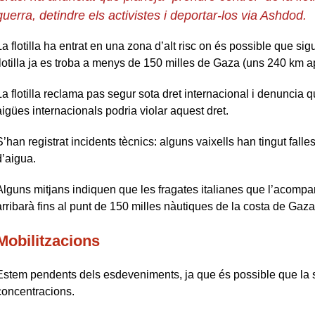
guerra, detindre els activistes i deportar-los via Ashdod.
La flotilla ha entrat en una zona d’alt risc on és possible que sig
flotilla ja es troba a menys de 150 milles de Gaza (uns 240 km ap
La flotilla reclama pas segur sota dret internacional i denuncia q
aigües internacionals podria violar aquest dret.
S’han registrat incidents tècnics: alguns vaixells han tingut falles 
d’aigua.
Alguns mitjans indiquen que les fragates italianes que l’acompan
arribarà fins al punt de 150 milles nàutiques de la costa de Gaza
Mobilitzacions
Estem pendents dels esdeveniments, ja que és possible que la si
concentracions.