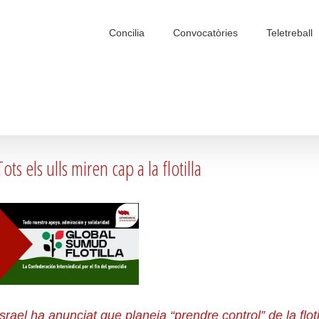
Search
for:
Concilia
Convocatòries
Teletreball
Tots els ulls miren cap a la flotilla
Israel ha anunciat que planeja “prendre control” de la flo