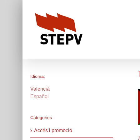
Skip
to
content
Idioma:
Valencià
Español
Categories
Accés i promoció