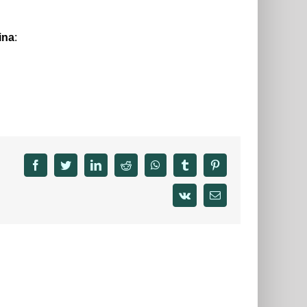
ina
:
facebook
twitter
linkedin
reddit
whatsapp
tumblr
pinterest
vk
Email