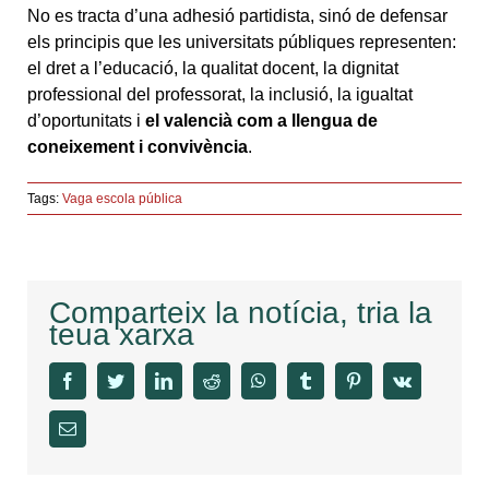
No es tracta d’una adhesió partidista, sinó de defensar
els principis que les universitats públiques representen:
el dret a l’educació, la qualitat docent, la dignitat
professional del professorat, la inclusió, la igualtat
d’oportunitats i
el valencià com a
llengua de
coneixement i convivència
.
Tags:
Vaga escola pública
Comparteix la notícia, tria la
teua xarxa
facebook
twitter
linkedin
reddit
whatsapp
tumblr
pinterest
vk
Email