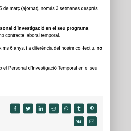
s 5 de març (ajornat), només 3 setmanes després
rsonal d’investigació en
el seu programa
,
b contracte laboral temporal.
ms 6 anys, i a diferència del nostre col·lectiu,
no
b el Personal d’Investigació Temporal en el seu
facebook
twitter
linkedin
reddit
whatsapp
tumblr
pinterest
vk
Email