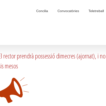
Search
for:
Concilia
Convocatòries
Teletreball
El rector prendrà possessió dimecres (ajornat), i 
sis mesos