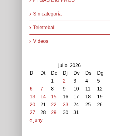
PTGAS DIU PROU
Sin categoría
Teletreball
Videos
juliol 2026
Dl
Dt
Dc
Dj
Dv
Ds
Dg
1
2
3
4
5
6
7
8
9
10
11
12
13
14
15
16
17
18
19
20
21
22
23
24
25
26
27
28
29
30
31
« juny
STEPV-Iv Universitat Politècnica de València. Cami de V
extern: 96 387 70 46 - 96 387 91 49 Extensions: 7704