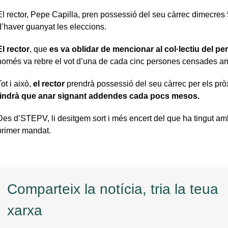
El rector, Pepe Capilla, pren possessió del seu càrrec dimecre
d’haver guanyat les eleccions.
El rector
, que
es va oblidar de mencionar al col·lectiu del pe
només va rebre el vot d’una de cada cinc persones censades am
ot i això,
el rector
prendrà possessió del seu càrrec per els pròxi
tindrà que anar signant addendes cada pocs mesos.
Des d’STEPV, li desitgem sort i més encert del que ha tingut am
primer mandat.
Comparteix la notícia, tria la teua
xarxa