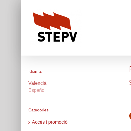
Skip
to
content
Idioma:
Valencià
Español
Categories
Accés i promoció