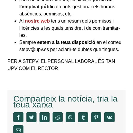
l’empleat públic
on pots gestionar els horaris,
absències, permisos, etc.
Al
nostre web
tens un resum dels permisos i
llicències a les quals tens dret i de com tramitar-
les.
Sempre
estem a la teua disposició
en el correu
stepv@upv.es per aclarir-te dubtes que tingues.
PER A STEPV, EL PERSONAL LABORAL ÉS TAN
UPV COM EL RECTOR
Comparteix la notícia, tria la
teua xarxa
facebook
twitter
linkedin
reddit
whatsapp
tumblr
pinterest
vk
Email