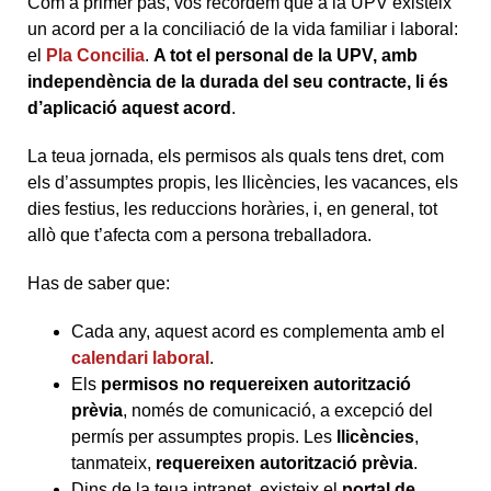
Com a primer pas, vos recordem que a la UPV existeix
un acord per a la conciliació de la vida familiar i laboral:
el
Pla Concilia
.
A tot el personal de la UPV, amb
independència de la durada del seu contracte, li és
d’aplicació aquest acord
.
La teua jornada, els permisos als quals tens dret, com
els d’assumptes propis, les llicències, les vacances, els
dies festius, les reduccions horàries, i, en general, tot
allò que t’afecta com a persona treballadora.
Has de saber que:
Cada any, aquest acord es complementa amb el
calendari laboral
.
Els
permisos no requereixen autorització
prèvia
, només de comunicació, a excepció del
permís per assumptes propis. Les
llicències
,
tanmateix,
requereixen
autorització prèvia
.
Dins de la teua intranet, existeix el
portal de