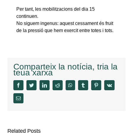
Per tant, les mobilitzacions del dia 15
continuen.
No siguem ingenus: aquest cessament és fruit
de la pressió que hem exercit entre totes i tots.
Comparteix la notícia, tria la
teua xarxa
facebook
twitter
linkedin
reddit
whatsapp
tumblr
pinterest
vk
Email
Related Posts