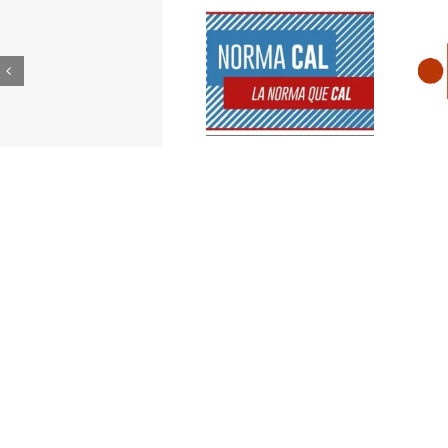
era s/n, Edifici 4G Planta Baixa. València. Telèfon
6 - 79149 - 17046 - 19149