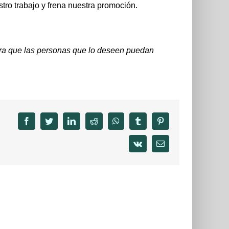
ro trabajo y frena nuestra promoción.
ra que las personas que lo deseen puedan
facebook
twitter
linkedin
reddit
whatsapp
tumblr
pinterest
vk
Email