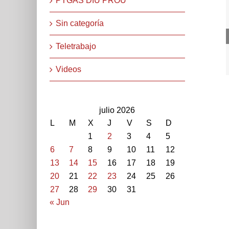
PTGAS DIU PROU
Sin categoría
Teletrabajo
Videos
julio 2026
L
M
X
J
V
S
D
1
2
3
4
5
6
7
8
9
10
11
12
13
14
15
16
17
18
19
20
21
22
23
24
25
26
27
28
29
30
31
« Jun
STEPV-Iv Universitat Politècnica de València. Cami de V
extern: 96 387 70 46 - 96 387 91 49 Extensions: 7704