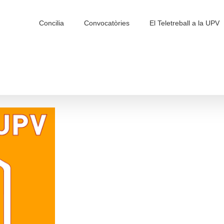
Search
for:
Concilia
Convocatòries
El Teletreball a la UPV