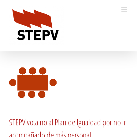
Skip
to
content
STEPV vota no al Plan de Igualdad por no ir
acompañado de más personal