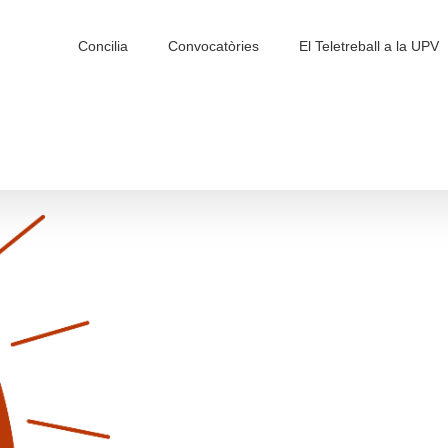
Search
for:
Concilia
Convocatòries
El Teletreball a la UPV