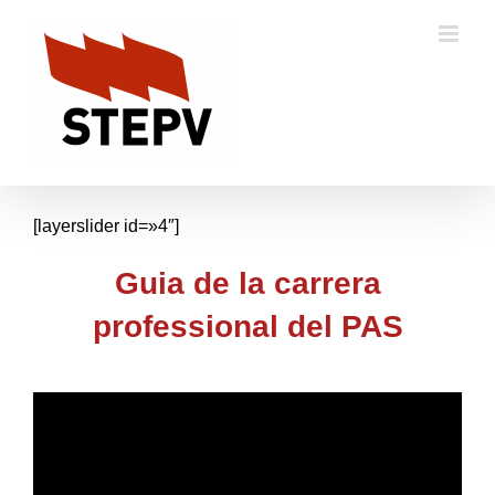
Skip
to
content
[layerslider id=»4″]
Guia de la carrera
professional del PAS