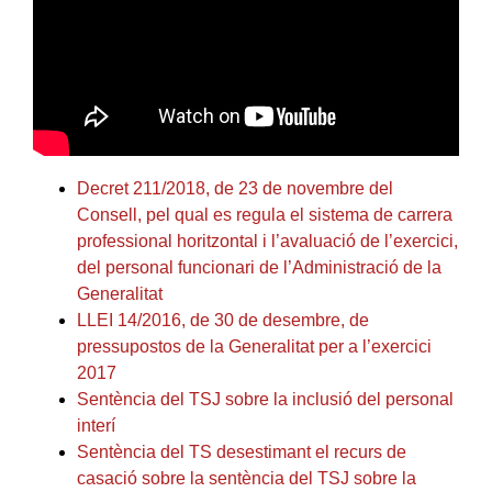
Decret 211/2018, de 23 de novembre del
Consell, pel qual es regula el sistema de carrera
professional horitzontal i l’avaluació de l’exercici,
del personal funcionari de l’Administració de la
Generalitat
LLEI 14/2016, de 30 de desembre, de
pressupostos de la Generalitat per a l’exercici
2017
Sentència del TSJ sobre la inclusió del personal
interí
Sentència del TS desestimant el recurs de
casació sobre la sentència del TSJ sobre la