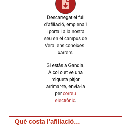
Descarregat el full
d’afiliació, emplena’l
i porta’l a la nostra
seu en el campus de
Vera, ens coneixes i
xarrem.
Si estàs a Gandia,
Alcoi o et ve una
miqueta pitjor
arrimar-te, envia-la
per
correu
electrònic
.
Què costa l’afiliació…