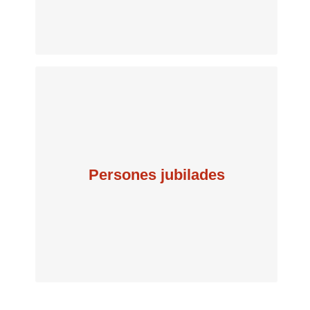
per semestre
Persones jubilades
25 €