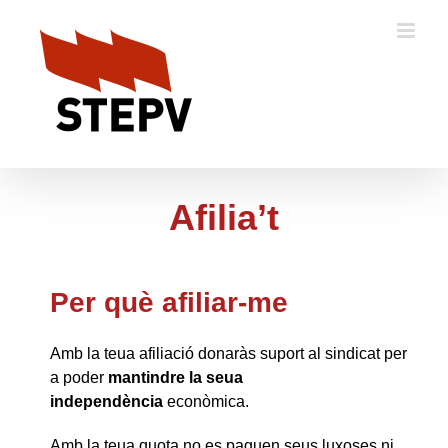
Skip
to
content
Afilia’t
Per què afiliar-me
Amb la teua afiliació donaràs suport al sindicat per
a poder
mantindre la seua
independència
econòmica.
Amb la teua quota no es paguen seus luxoses ni