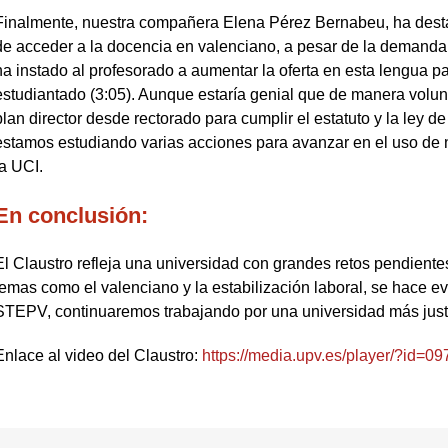
Finalmente, nuestra compañera Elena Pérez Bernabeu, ha destaca
de acceder a la docencia en valenciano, a pesar de la demanda e
ha instado al profesorado a aumentar la oferta en esta lengua p
estudiantado (3:05). Aunque estaría genial que de manera volunt
plan director desde rectorado para cumplir el estatuto y la le
estamos estudiando varias acciones para avanzar en el uso de 
la UCI.
En conclusión:
El Claustro refleja una universidad con grandes retos pendient
temas como el valenciano y la estabilización laboral, se hace e
STEPV, continuaremos trabajando por una universidad más jus
Enlace al video del Claustro:
https://media.upv.es/player/?id=