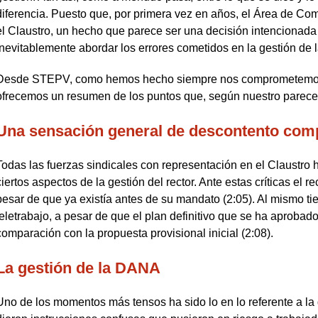
diferencia. Puesto que, por primera vez en años, el Área de Co
el Claustro, un hecho que parece ser una decisión intencionada 
inevitablemente abordar los errores cometidos en la gestión de 
Desde STEPV, como hemos hecho siempre nos comprometemos a
ofrecemos un resumen de los puntos que, según nuestro parecer
Una sensación general de descontento com
Todas las fuerzas sindicales con representación en el Claustro 
ciertos aspectos de la gestión del rector. Ante estas críticas el r
pesar de que ya existía antes de su mandato (2:05). Al mismo ti
teletrabajo, a pesar de que el plan definitivo que se ha aproba
comparación con la propuesta provisional inicial (2:08).
La gestión de la DANA
Uno de los momentos más tensos ha sido lo en lo referente a la