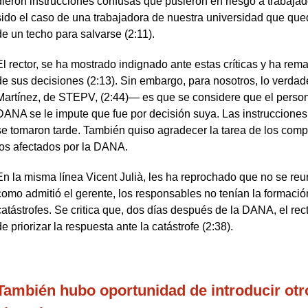
dieron instrucciones confusas que pusieron en riesgo a trabaja
sido el caso de una trabajadora de nuestra universidad que que
de un techo para salvarse (2:11).
El rector, se ha mostrado indignado ante estas críticas y ha re
de sus decisiones (2:13). Sin embargo, para nosotros, lo ver
Martínez, de STEPV, (2:44)— es que se considere que el person
DANA se le impute que fue por decisión suya. Las instrucciones 
se tomaron tarde. También quiso agradecer la tarea de los com
los afectados por la DANA.
En la misma línea Vicent Julià, les ha reprochado que no se reun
como admitió el gerente, los responsables no tenían la formació
catástrofes. Se critica que, dos días después de la DANA, el re
de priorizar la respuesta ante la catástrofe (2:38).
También hubo oportunidad de introducir otr