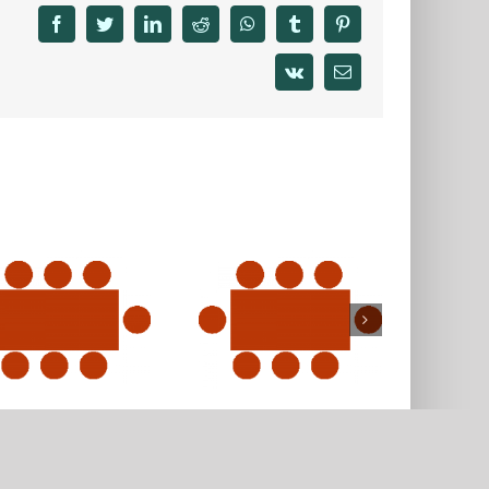
facebook
twitter
linkedin
reddit
whatsapp
tumblr
pinterest
vk
Email