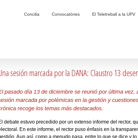
Search
for:
Concilia
Convocatòries
El Teletreball a la UPV
Una sesión marcada por la DANA: Claustro 13 des
El pasado día 13 de diciembre se reunió por última vez, 
sesión marcada por polémicas en la gestión y cuestiones
crónica recoge los temas más destacados.
El debate estuvo precedido por un extenso informe del rector, q
electoral. En este informe, el rector puso énfasis en la transpar
gestión. Aun así, como a menudo pasa, entre lo que se dice y l