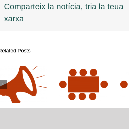
Comparteix la notícia, tria la teua
xarxa
Related Posts
era s/n, Edifici 4G Planta Baixa. València. Telèfon