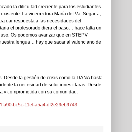
do la dificultad creciente para los estudiantes
xistente. La vicerrectora María del Val Segarra,
ara dar respuesta a las necesidades del
aria el profesorado diera el paso… hace falta un
y de uso. Os podemos avanzar que en STEPV
nuestra lengua… hay que sacar al valenciano de
es. Desde la gestión de crisis como la DANA hasta
vidente la necesidad de soluciones claras. Desde
ta y comprometida con su comunidad.
097ffa90-bc5c-11ef-a5a4-df2e29eb9743