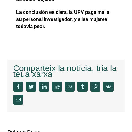
La conclusión es clara, la UPV paga mal a
su personal investigador, y a las mujeres,
todavía peor.
Comparteix la notícia, tria la
teua xarxa
facebook
twitter
linkedin
reddit
whatsapp
tumblr
pinterest
vk
Email