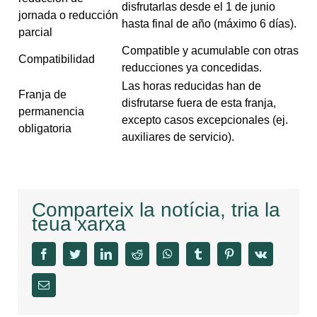
disfrutarlas desde el 1 de junio
jornada o reducción
hasta final de año (máximo 6 días).
parcial
Compatible y acumulable con otras
Compatibilidad
reducciones ya concedidas.
Las horas reducidas han de
Franja de
disfrutarse fuera de esta franja,
permanencia
excepto casos excepcionales (ej.
obligatoria
auxiliares de servicio).
Comparteix la notícia, tria la
teua xarxa
facebook
twitter
linkedin
reddit
whatsapp
tumblr
pinterest
vk
Email